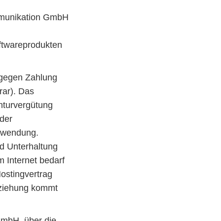
mmunikation GmbH
ftwareprodukten
t gegen Zahlung
rar). Das
enturvergütung
 der
Anwendung.
nd Unterhaltung
 Internet bedarf
ostingvertrag
eziehung kommt
GmbH, über die