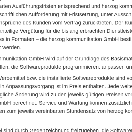
barten Ausführungsfristen entsprechend und herzog ko
schriftlichen Aufforderung mit Fristsetzung, unter Ausschl
sprüche des Kunden vom Vertrag zurücktreten. Der Kun
anteilige Vergütung für die bislang erbrachten Dienstlei
ss in Formaten – die herzog kommunikation GmbH best
t werden.
mmunikation GmbH wird auf der Grundlage des Basismate
llen, die Softwareprodukte programmieren, anpassen und 
 Werbemittel bzw. die installierte Softwareprodukte sind 
 ein Anpassungsvorgang ist im Preis enthalten. Jede wei
gliche Änderung wird zu den jeweils gültigen Preisen vo
bH berechnet. Service und Wartung können zusätzlich 
n zum jeweils vereinbarten Stundensatz von herzog k
.
el sind durch Gegenzeichnung freizugeben, die Software