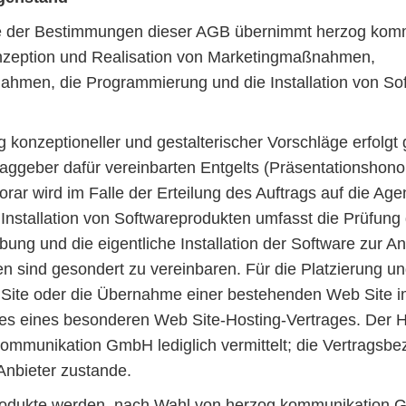
 der Bestimmungen dieser AGB übernimmt herzog ko
nzeption und Realisation von Marketingmaßnahmen,
hmen, die Programmierung und die Installation von So
g konzeptioneller und gestalterischer Vorschläge erfolg
aggeber dafür vereinbarten Entgelts (Präsentationshono
rar wird im Falle der Erteilung des Auftrags auf die Ag
Installation von Softwareprodukten umfasst die Prüfung
bung und die eigentliche Installation der Software zur 
n sind gesondert zu vereinbaren. Für die Platzierung u
Site oder die Übernahme einer bestehenden Web Site im
es eines besonderen Web Site-Hosting-Vertrages. Der H
kommunikation GmbH lediglich vermittelt; die Vertragsb
Anbieter zustande.
rodukte werden, nach Wahl von herzog kommunikation 