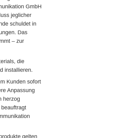
mmunikation GmbH
uss jeglicher
de schuldet in
stungen. Das
immt – zur
rials, die
installieren.
vom Kunden sofort
tere Anpassung
n herzog
beauftragt
ommunikation
produkte gelten