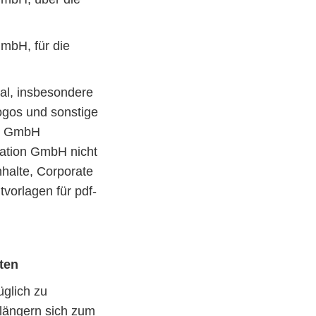
mbH, für die
ial, insbesondere
ogos und sonstige
on GmbH
kation GmbH nicht
nhalte, Corporate
vorlagen für pdf-
ten
glich zu
rlängern sich zum